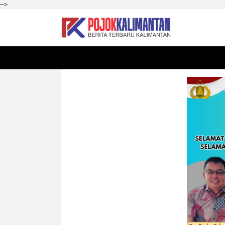
-->
HOME
SEKADAU
KALBAR
PONTIANAK
SI