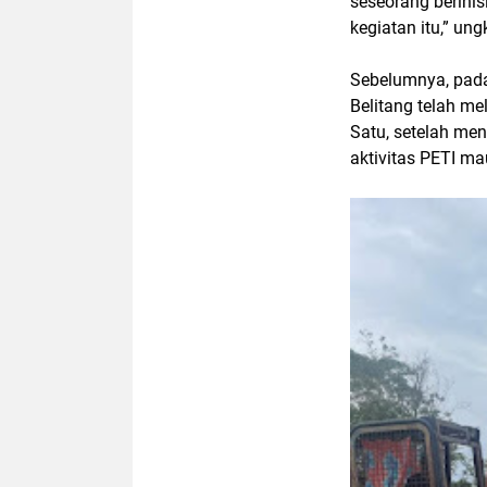
seseorang berinis
kegiatan itu,” un
Sebelumnya, pada
Belitang telah me
Satu, setelah me
aktivitas PETI ma