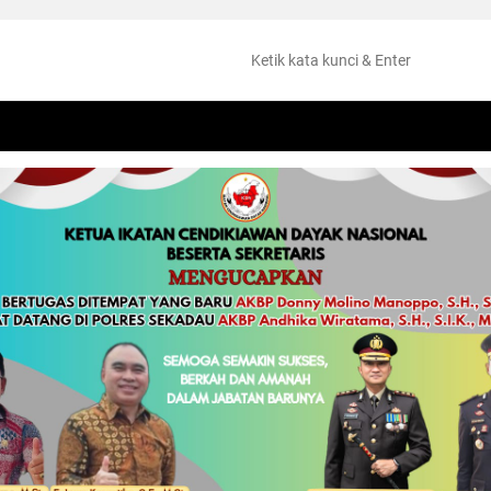
NTANG
PERISTIWA
HUKUM
OLAHRAGA
KESEHATAN
PEMKAB