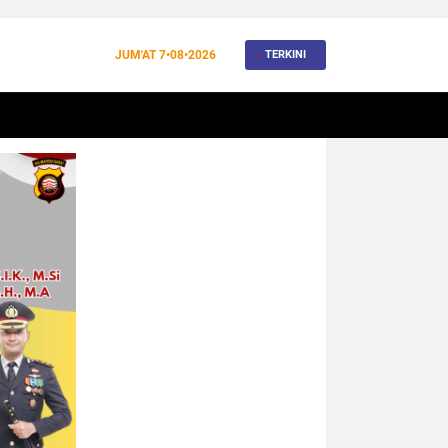
JUM'AT
7•08•2026
TERKINI
BANJIR
BUDAYA
WISATA