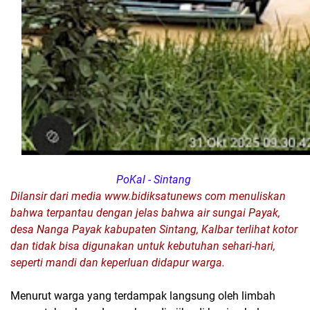
PoKal - Sintang
Dilansir dari media www.bidiksatunews com menuliskan
bahwa terpantau dengan jelas bahwa air sungai Payak,
desa Nanga Payak kabupaten Sintang, Kalbar terlihat kotor
dan tidak bisa digunakan untuk kebutuhan sehari-hari,
seperti mandi dan keperluan didapur warga.
Menurut warga yang terdampak langsung oleh limbah