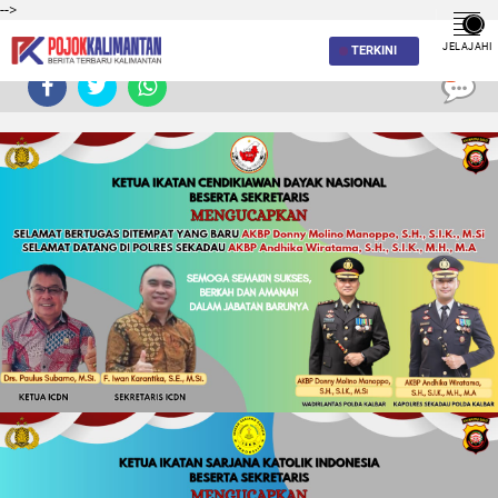
-->
JELAJAHI
TERKINI
0