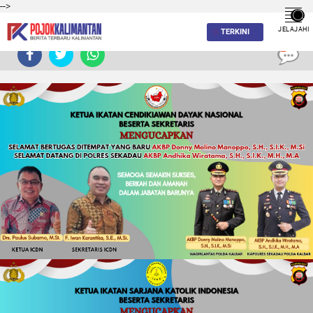
-->
JELAJAHI
TERKINI
0