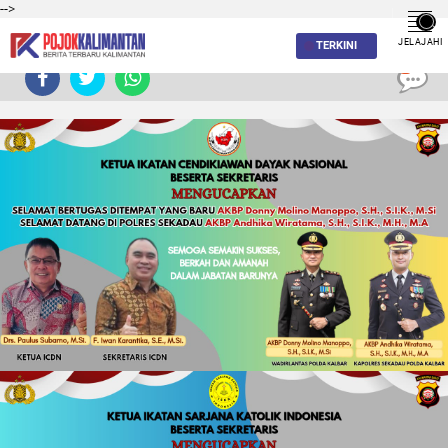
-->
JELAJAHI
TERKINI
0