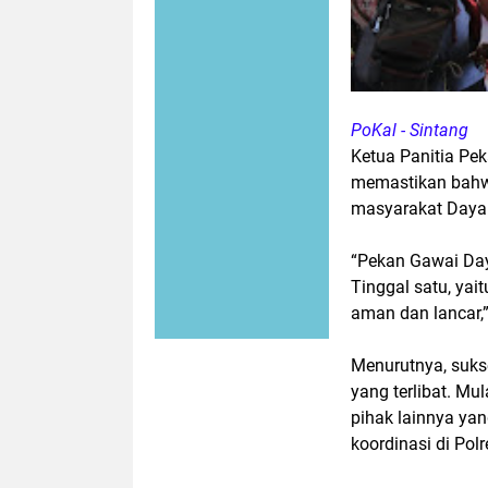
PoKal - Sintang
Ketua Panitia Pe
memastikan bahwa
masyarakat Dayak
“Pekan Gawai Day
Tinggal satu, yai
aman dan lancar,”
Menurutnya, sukse
yang terlibat. Mul
pihak lainnya ya
koordinasi di Polr