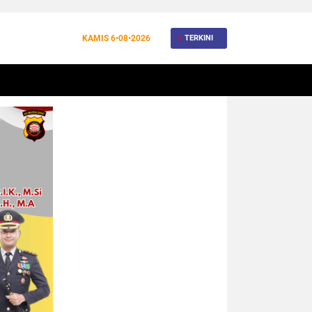
KAMIS
6•08•2026
TERKINI
BANJIR
BUDAYA
WISATA