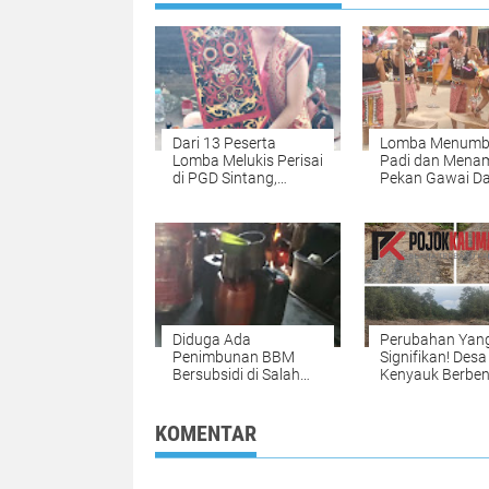
Dari 13 Peserta
Lomba Menumb
Lomba Melukis Perisai
Padi dan Menam
di PGD Sintang,
Pekan Gawai D
Veronika Raih Juara 2
XII Sintang, di
Menangkan DA
Kayan Hilir
Diduga Ada
Perubahan Yan
Penimbunan BBM
Signifikan! Desa
Bersubsidi di Salah
Kenyauk Berbe
Satu Lanting di Pasar
Lakukan Pening
Sepauk, Warga Minta
Jalan
APH Kalbar Bertindak
KOMENTAR