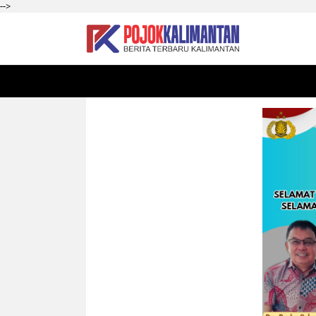
-->
HOME
SEKADAU
KALBAR
PONTIANAK
SI