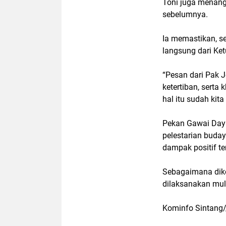
Toni juga menang
sebelumnya.
Ia memastikan, se
langsung dari Ke
“Pesan dari Pak J
ketertiban, sert
hal itu sudah kita
Pekan Gawai Dayak
pelestarian buda
dampak positif te
Sebagaimana dike
dilaksanakan mul
Kominfo Sintang/