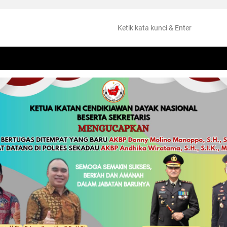
NTANG
PERISTIWA
HUKUM
OLAHRAGA
KESEHATAN
PEMKAB