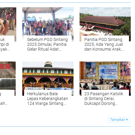
uk
Sebelum PGD Sintang
Panitia PGD Sintang
pi di
2025 Dimulai, Panitia
2025; Ada Yang Jual
ayak
Gelar Ritual Adat
dan Konsumsi Arak,
Muja Puyang Gana
Sanksi Maksimal 20
D
Juta Tanpa Gelar
Perkara Menanti
g
Herkulanus Bala
23 Pasangan Katolik
Lepas Keberangkatan
di Sintang Cerai,
nah
124 Warga Sintang
Dukcapil Dorong
katan
Tunaikan Ibadah
Peran Pastor dalam
Umroh
Mediasi
Tampilkan