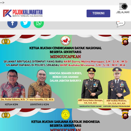
-->
JELAJAHI
TERKINI
0