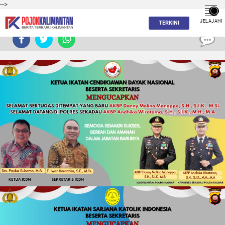
-->
JELAJAHI
TERKINI
0