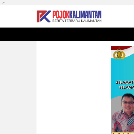
-->
HOME
SEKADAU
KALBAR
PONTIANAK
SI