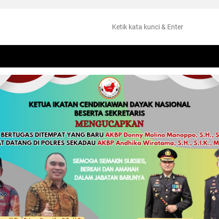
NTANG
PERISTIWA
HUKUM
OLAHRAGA
KESEHATAN
PEMKAB