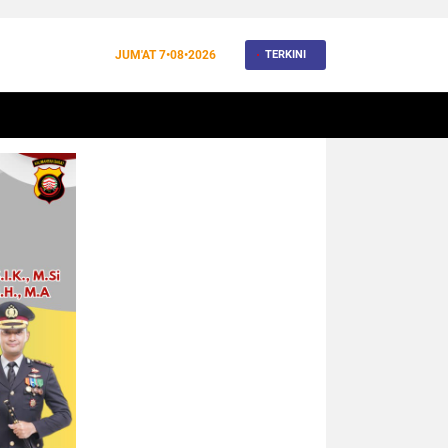
JUM'AT
7•08•2026
TERKINI
BANJIR
BUDAYA
WISATA