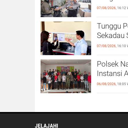
07/08/2026,
16:12 
Tunggu P
Sekadau S
07/08/2026,
16:10 
Polsek Na
Instansi 
06/08/2026,
18:05 
JELAJAHI