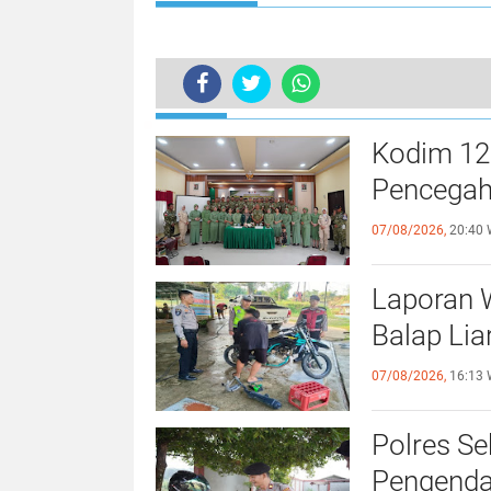
TERKINI
Bus Rute Samarinda–Banjarmasin Te
Kodim 12
Pencegaha
07/08/2026,
20:40 
Laporan W
Balap Lia
07/08/2026,
16:13 
Polres Se
Pengendar