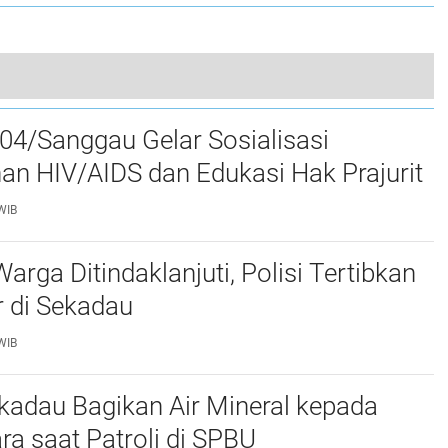
rjun ke Jurang di Paser, 2 Tewas dan 16 Luka Berat
04/Sanggau Gelar Sosialisasi
0
n HIV/AIDS dan Edukasi Hak Prajurit
WIB
arga Ditindaklanjuti, Polisi Tertibkan
r di Sekadau
WIB
kadau Bagikan Air Mineral kepada
a saat Patroli di SPBU