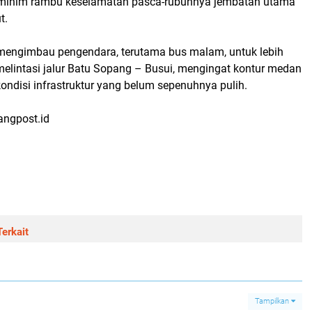
 minim rambu keselamatan pasca-rubuhnya jembatan utama
t.
 mengimbau pengendara, terutama bus malam, untuk lebih
 melintasi jalur Batu Sopang – Busui, mengingat kontur medan
ondisi infrastruktur yang belum sepenuhnya pulih.
tangpost.id
erkait
Tampilkan