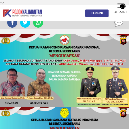
-->
JELAJAHI
TERKINI
0