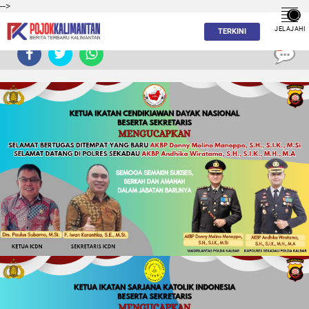
-->
JELAJAHI
TERKINI
0