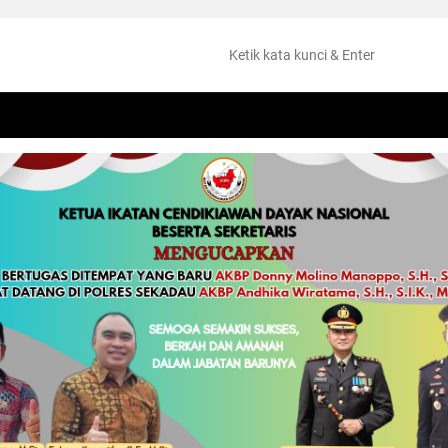
NTANG
PERISTIWA
HUKUM
OLAHRAGA
KESEHATAN
PEMKAB