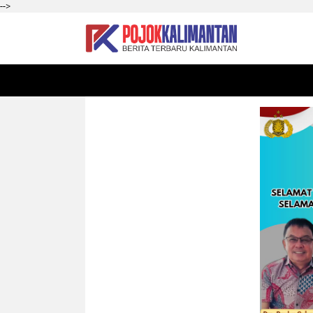
-->
HOME
SEKADAU
KALBAR
PONTIANAK
SI