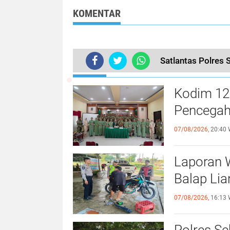
Helm
KOMENTAR
Satlantas Polres 
TERKINI
Kodim 12
Pencegaha
07/08/2026,
20:40 
Laporan W
Balap Lia
07/08/2026,
16:13 
Polres Se