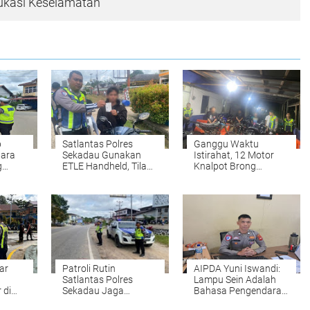
ukasi Keselamatan
p
Satlantas Polres
Ganggu Waktu
dara
Sekadau Gunakan
Istirahat, 12 Motor
g
ETLE Handheld, Tilang
Knalpot Brong
egur
Elektronik Jadi Lebih
Ditertibkan Satlantas
u
Transparan
Polres Sekadau
ar
Patroli Rutin
AIPDA Yuni Iswandi:
Satlantas Polres
Lampu Sein Adalah
 di
Sekadau Jaga
Bahasa Pengendara
adau
Kelancaran Aktivitas
di Jalan