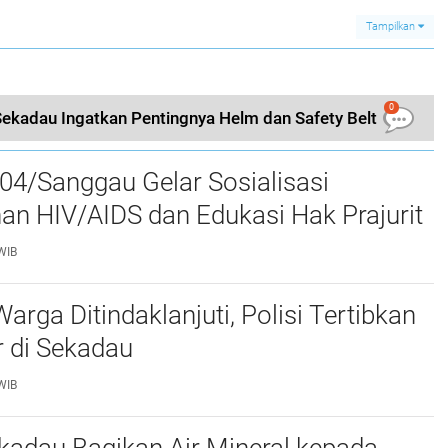
Pagi Masyarakat
Tampilkan
0
Sekadau Ingatkan Pentingnya Helm dan Safety Belt
04/Sanggau Gelar Sosialisasi
n HIV/AIDS dan Edukasi Hak Prajurit
WIB
arga Ditindaklanjuti, Polisi Tertibkan
r di Sekadau
WIB
kadau Bagikan Air Mineral kepada