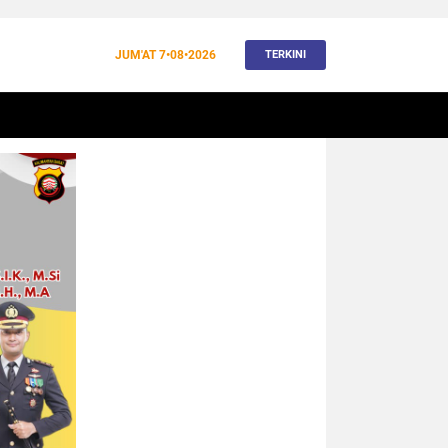
JUM'AT
7•08•2026
TERKINI
BANJIR
BUDAYA
WISATA