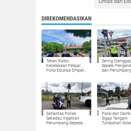
Lintas dan Ed
DIREKOMENDASIKAN
Tekan Risiko
Sering Diangga
Kecelakaan Pelajar,
Sepele, Pengen
Polisi Edukasi Empat
dan Penumpan
Sekolah di Belitang
Tanpa Helm Dit
Hilir
Polisi di Sekada
Satlantas Polres
Polisi dan Damk
Sekadau Ingatkan
Sigap Tangani
Penumpang Sepeda
Tumpahan Solar
Motor Wajib Pakai
Pusat Kota Sek