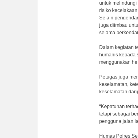
untuk melindungi
risiko kecelakaan
Selain pengendar
juga diimbau unt
selama berkendara
Dalam kegiatan te
humanis kepada s
menggunakan helm
Petugas juga me
keselamatan, ket
keselamatan dari
“Kepatuhan terhad
tetapi sebagai be
pengguna jalan l
Humas Polres S