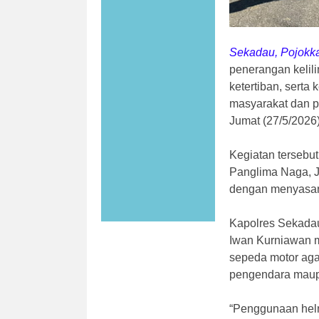
Sekadau, Pojokk
penerangan kelil
ketertiban, serta
masyarakat dan p
Jumat (27/5/2026)
Kegiatan tersebut
Panglima Naga, 
dengan menyasar
Kapolres Sekada
Iwan Kurniawan m
sepeda motor aga
pengendara maupu
“Penggunaan helm