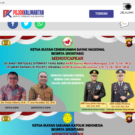
-->
JELAJAHI
TERKINI
0