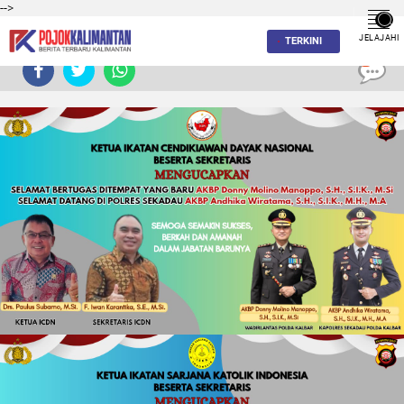
-->
JELAJAHI
TERKINI
0