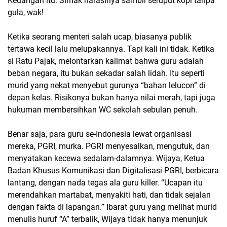
Keuangan itu. Simak narasinya sambil seruput kopi tanpa
gula, wak!
Ketika seorang menteri salah ucap, biasanya publik
tertawa kecil lalu melupakannya. Tapi kali ini tidak. Ketika
si Ratu Pajak, melontarkan kalimat bahwa guru adalah
beban negara, itu bukan sekadar salah lidah. Itu seperti
murid yang nekat menyebut gurunya “bahan lelucon” di
depan kelas. Risikonya bukan hanya nilai merah, tapi juga
hukuman membersihkan WC sekolah sebulan penuh.
Benar saja, para guru se-Indonesia lewat organisasi
mereka, PGRI, murka. PGRI menyesalkan, mengutuk, dan
menyatakan kecewa sedalam-dalamnya. Wijaya, Ketua
Badan Khusus Komunikasi dan Digitalisasi PGRI, berbicara
lantang, dengan nada tegas ala guru killer. “Ucapan itu
merendahkan martabat, menyakiti hati, dan tidak sejalan
dengan fakta di lapangan.” Ibarat guru yang melihat murid
menulis huruf “A” terbalik, Wijaya tidak hanya menunjuk