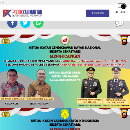
-->
JELAJAHI
TERKINI
0