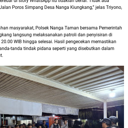
eredar di story WhatsApp itu tidaklah benar. Tidak ada
 Jalan Poros Simpang Desa Nanga Kiungkang,” jelas Triyono,
ahan masyarakat, Polsek Nanga Taman bersama Pemerintah
kang langsung melaksanakan patroli dan penyisiran di
l 20.00 WIB hingga selesai. Hasil pengecekan memastikan
anda-tanda tindak pidana seperti yang disebutkan dalam
t.