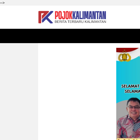
-->
HOME
SEKADAU
KALBAR
PONTIANAK
SI