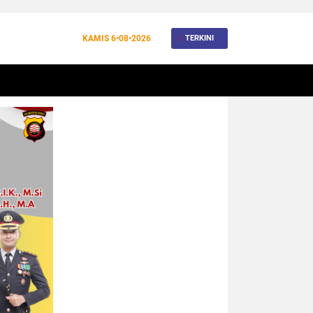
KAMIS
6•08•2026
TERKINI
BANJIR
BUDAYA
WISATA