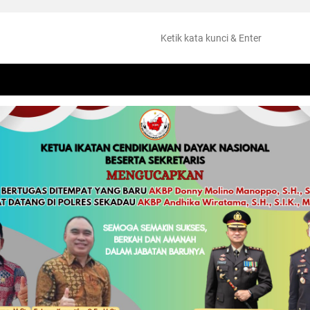
NTANG
PERISTIWA
HUKUM
OLAHRAGA
KESEHATAN
PEMKAB