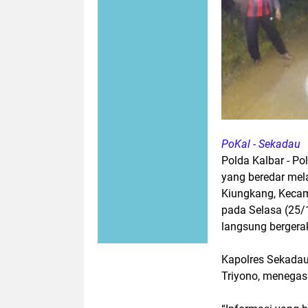
PoKal - Sekadau
Polda Kalbar - P
yang beredar mel
Kiungkang, Kecam
pada Selasa (25/
langsung bergera
Kapolres Sekada
Triyono, menegask