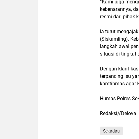
“Kami juga mengi
kebenarannya, da
resmi dari pihak 
Ia turut mengaja
(Siskamling). Ke
langkah awal pe
situasi di tingkat 
Dengan klarifikas
terpancing isu ya
kamtibmas agar 
Humas Polres S
Redaksi//Delova
Sekadau