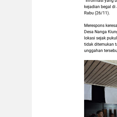
“Informasi yang b
kejadian begal di
Rabu (26/11).
Merespons keres
Desa Nanga Kiung
lokasi sejak puku
tidak ditemukan t
unggahan tersebu