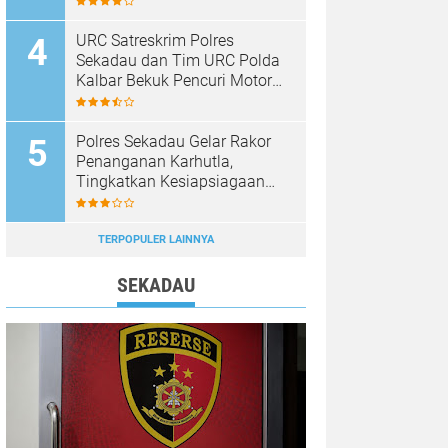
URC Satreskrim Polres
Sekadau dan Tim URC Polda
Kalbar Bekuk Pencuri Motor
KLX, Satu Pelaku Masih
Diburu
Polres Sekadau Gelar Rakor
Penanganan Karhutla,
Tingkatkan Kesiapsiagaan
Jajaran
TERPOPULER LAINNYA
SEKADAU