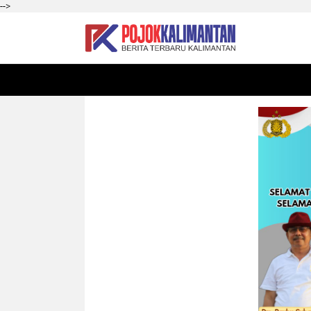
-->
HOME
SEKADAU
KALBAR
PONTIANAK
SI