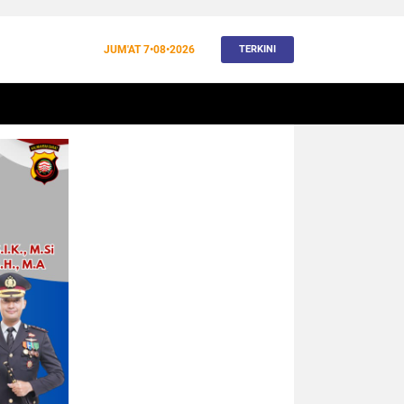
JUM'AT
7•08•2026
TERKINI
BANJIR
BUDAYA
WISATA