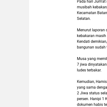
Pada hari Jum'at 
musibah kebakara
Kecamatan Batang
Selatan.
Menurut laporan 
kebakaran masih 
Kendati demikian,
bangunan sudah t
Musa yang memili
7 jiwa dinyataka
ludes terbakar.
Kemudian, Hamisa
yang sama denga
2 Jiwa status se
persen. Hanipi 1 
dokumen habis te