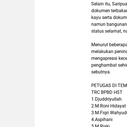
Selain itu, Sarip
dokumen terbakar
kayu serta dokume
namun bangunan k
status selamat, 
Menurut beberapa
melakukan penind
mengapreasi kece
penghambat sehi
sebutnya.
PETUGAS DI TEM
TRC BPBD HST
1.Djuddriyullah
2.M.Roni Hidayat
3.M.Fiqri Wahyud
4.Aspihani
5.M.Riski