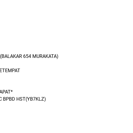
T (BALAKAR 654 MURAKATA)
SETEMPAT
DAPAT*
RC BPBD HST(YB7KLZ)