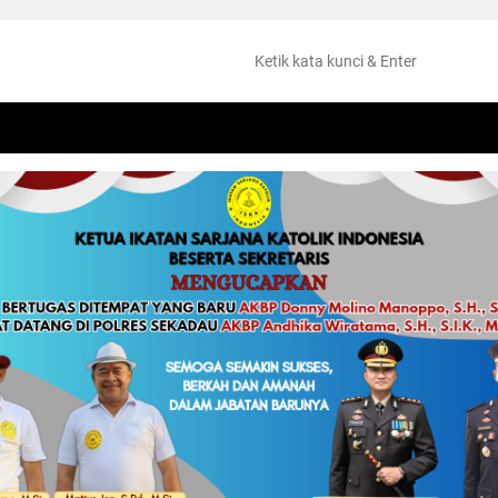
NTANG
PERISTIWA
HUKUM
OLAHRAGA
KESEHATAN
PEMKAB