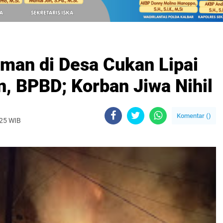
man di Desa Cukan Lipai
n, BPBD; Korban Jiwa Nihil
Komentar (
)
025 WIB