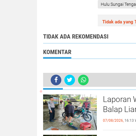
Hulu Sungai Teng
Tidak ada yang T
TIDAK ADA REKOMENDASI
KOMENTAR
TERKINI
Kebakaran Pemukiman di Desa Cukan 
Laporan W
Balap Lia
07/08/2026,
16:13 