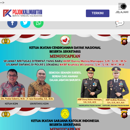
-->
JELAJAHI
TERKINI
0