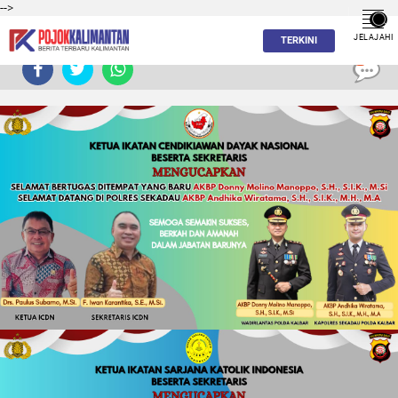
-->
JELAJAHI
TERKINI
0