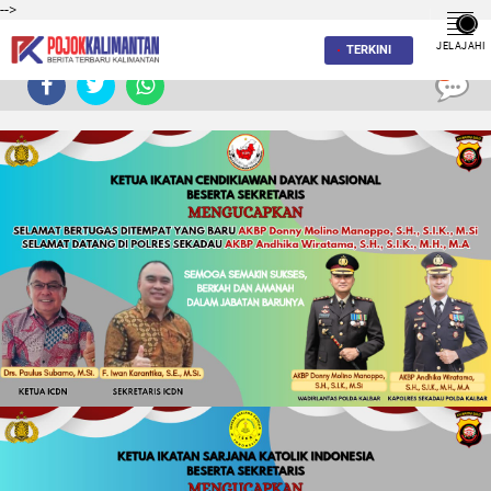
-->
JELAJAHI
TERKINI
0