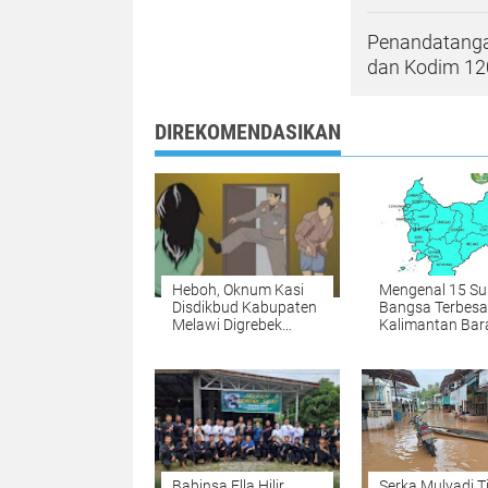
Penandatanga
dan Kodim 12
DIREKOMENDASIKAN
Heboh, Oknum Kasi
Mengenal 15 Su
Disdikbud Kabupaten
Bangsa Terbesar
Melawi Digrebek
Kalimantan Bar
Dalam Hotel Dengan
Seorang Guru
Babinsa Ella Hilir
Serka Mulyadi T