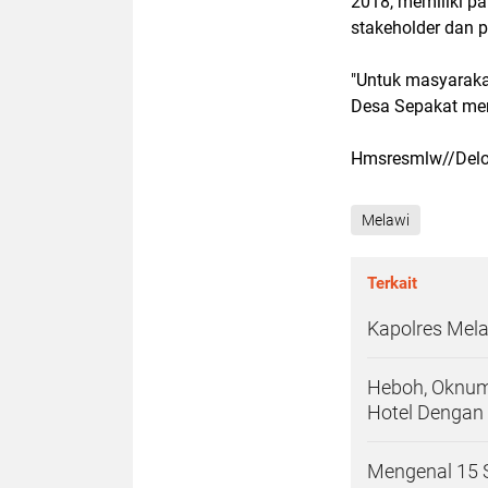
2018, memiliki pa
stakeholder dan pi
"Untuk masyaraka
Desa Sepakat men
Hmsresmlw//Del
Melawi
Terkait
Kapolres Mel
Heboh, Oknum
Hotel Dengan
Mengenal 15 S