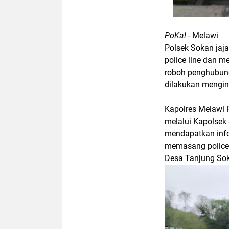
PoKal
- Melawi
Polsek Sokan jaj
police line dan 
roboh penghubung
dilakukan menging
Kapolres Melawi P
melalui Kapolsek
mendapatkan info
memasang police 
Desa Tanjung Sok