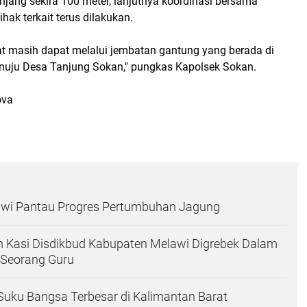
njang sekira 100 meter, lanjutnya koordinasi bersama
hak terkait terus dilakukan.
t masih dapat melalui jembatan gantung yang berada di
uju Desa Tanjung Sokan," pungkas Kapolsek Sokan.
ova
awi Pantau Progres Pertumbuhan Jagung
 Kasi Disdikbud Kabupaten Melawi Digrebek Dalam
 Seorang Guru
uku Bangsa Terbesar di Kalimantan Barat