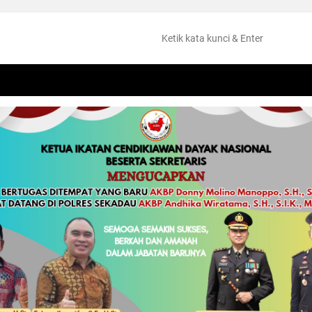
NTANG
PERISTIWA
HUKUM
OLAHRAGA
KESEHATAN
PEMKAB