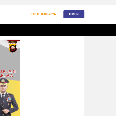
SABTU
8•08•2026
TERKINI
BANJIR
BUDAYA
WISATA