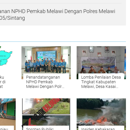
nan NPHD Pemkab Melawi Dengan Polres Melawi
05/Sintang
ku
Penandatanganan
Lomba Penilaian Desa
 di
NPHD Pemkab
Tingkat Kabupaten
at
Melawi Dengan Polres
Melawi, Desa Kasai
Melawi dan Kodim
Terpilih
1205/Sintang
injau
Sorotan Publik!
Insiden Kebakaran