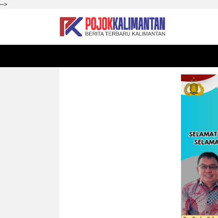
-->
HOME
SEKADAU
KALBAR
PONTIANAK
SI