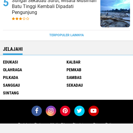
Sungai Sekadau Surut, Wisata Musiman
Batu Tinggi Kembali Dipadati
Pengunjung
TERPOPULER LAINNYA
JELAJAHI
EDUKASI
KALBAR
OLAHRAGA
PEMKAB
PILKADA
SAMBAS
SANGGAU
SEKADAU
SINTANG
Redaksi
Pedoman Media Siber
Disclaimer
Privacy Policy
Copyright ©
2026 POJOKKALIMANTAN.COM
Premium