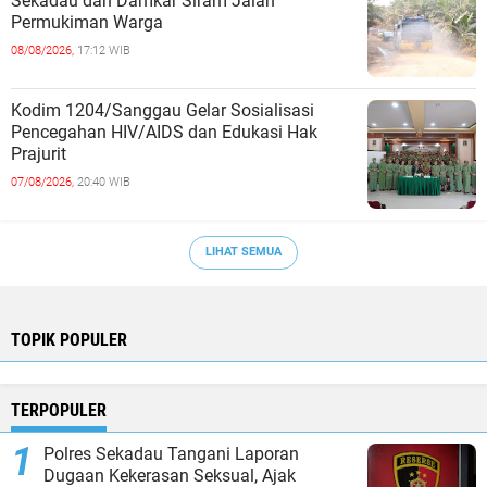
Sekadau dan Damkar Siram Jalan
Permukiman Warga
08/08/2026,
17:12 WIB
Kodim 1204/Sanggau Gelar Sosialisasi
Pencegahan HIV/AIDS dan Edukasi Hak
Prajurit
07/08/2026,
20:40 WIB
LIHAT SEMUA
TOPIK POPULER
TERPOPULER
Polres Sekadau Tangani Laporan
Dugaan Kekerasan Seksual, Ajak