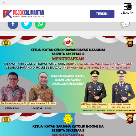
-->
JELAJAHI
TERKINI
0