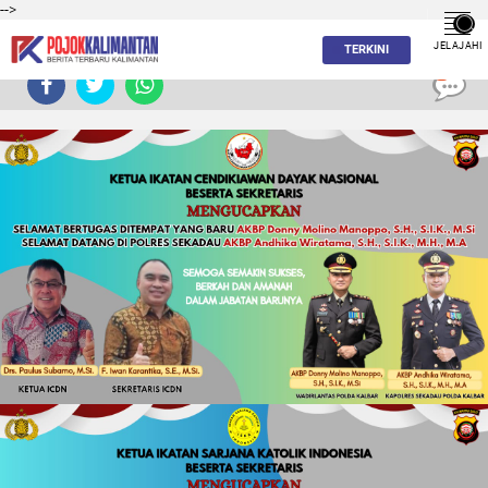
-->
JELAJAHI
TERKINI
0