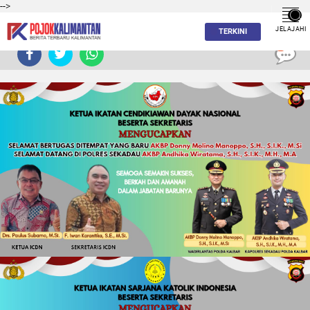
-->
JELAJAHI
TERKINI
0