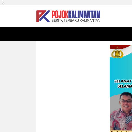
-->
HOME
SEKADAU
KALBAR
PONTIANAK
SI