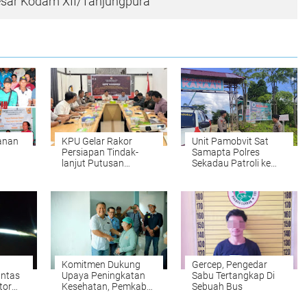
esar Kodam XII/Tanjungpura
anan
KPU Gelar Rakor
Unit Pamobvit Sat
Persiapan Tindak-
Samapta Polres
lanjut Putusan
Sekadau Patroli ke
yam &
Mahkamah Konstitusi
Agro Wisata Kanaan
Komitmen Dukung
Gercep, Pengedar
antas
Upaya Peningkatan
Sabu Tertangkap Di
tor
Kesehatan, Pemkab
Sebuah Bus
Kaki
Sekadau Gelar