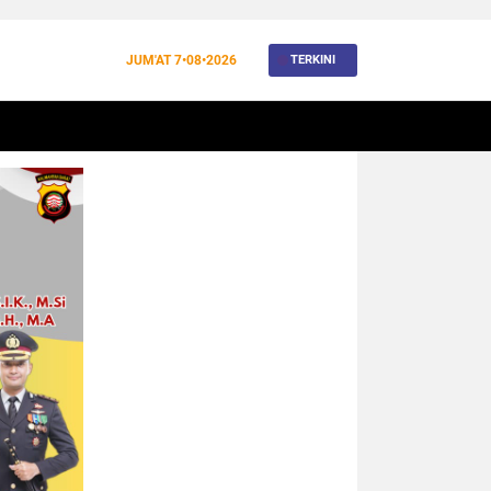
JUM'AT
7•08•2026
TERKINI
BANJIR
BUDAYA
WISATA