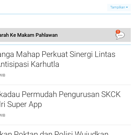
Operasi Katarak
Tampilkan
0
iarah Ke Makam Pahlawan
nga Mahap Perkuat Sinergi Lintas
Antisipasi Karhutla
WIB
ekadau Permudah Pengurusan SKCK
ri Super App
WIB
an Poktan dan Polisi Wujudkan