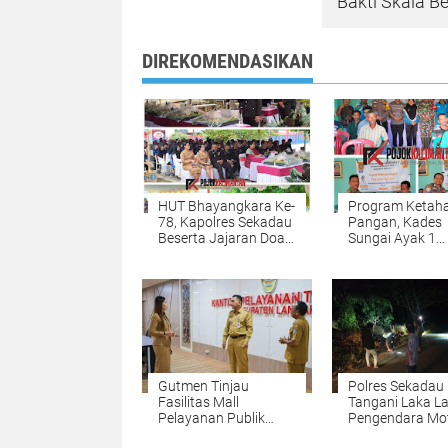
Bakti Skala B
DIREKOMENDASIKAN
HUT Bhayangkara Ke-
Program Ketah
78, Kapolres Sekadau
Pangan, Kades
Beserta Jajaran Doa
Sungai Ayak 1
Bersama Dengan
Bagikan Bibit A
Para Anak Panti
Pakan
Asuhan & Jukir
Gutmen Tinjau
Polres Sekadau
Fasilitas Mall
Tangani Laka L
Pelayanan Publik
Pengendara Mo
Landak
dengan Pejalan 