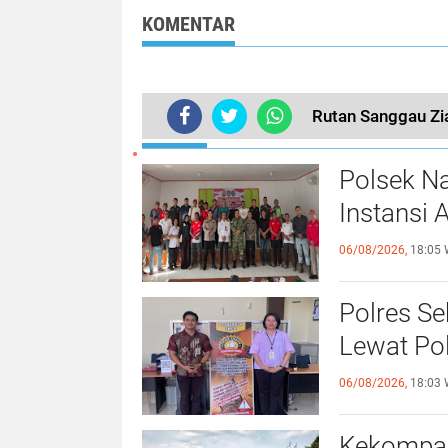
di Belitang Hilir
KOMENTAR
Rutan Sanggau Z
TERKINI
Polsek Na
Instansi 
06/08/2026,
18:05 
Polres S
Lewat Pol
06/08/2026,
18:03 
Kekompak