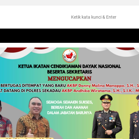
NTANG
PERISTIWA
HUKUM
OLAHRAGA
KESEHATAN
PEMKAB