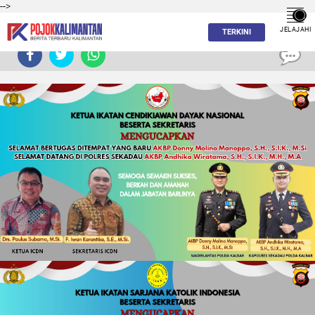
-->
JELAJAHI
TERKINI
0