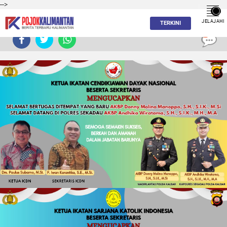
-->
JELAJAHI
TERKINI
0