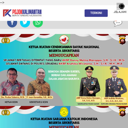
-->
JELAJAHI
TERKINI
0