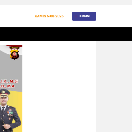
KAMIS
6•08•2026
TERKINI
BANJIR
BUDAYA
WISATA