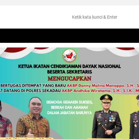
NTANG
PERISTIWA
HUKUM
OLAHRAGA
KESEHATAN
PEMKAB