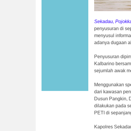
Sekadau, Pojokk
penyusuran di se
menyusul informa
adanya dugaan ak
Penyusuran dipim
Kalbarino bersama
sejumlah awak me
Menggunakan spee
dari kawasan pe
Dusun Pangkin, 
dilakukan pada se
PETI di sepanjang
Kapolres Sekada