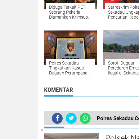
Diduga Terkait PETI,
Satreskrim Polr
Seorang Pekerja
Sekadau Ungka
Diamankan Krimsus
Pencurian Kabe
Polda Kalbar, Kades
Grounding PLN 
Semerangkai Ikut
Lima Lokasi
Dibawa
Polres Sekadau
Soroti Dugaan
Tingkatkan Kasus
Peredaran Ema
Dugaan Perampasan
Ilegal di Sekadau
Emas ke Tahap
Yakop Desak Ap
Penyidikan
Tindak Tegas
Penampung Has
KOMENTAR
PETI
Polres Sekadau Ce
TERKINI
Polsek Na