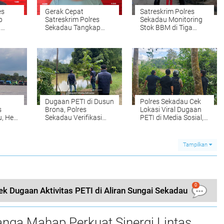
es
Gerak Cepat
Satreskrim Polres
p
Satreskrim Polres
Sekadau Monitoring
l
Sekadau Tangkap
Stok BBM di Tiga
di
Ayah yang Tega
SPBU
Setubuhi Anak
Kandung Hingga
Hamil
Dugaan PETI di Dusun
Polres Sekadau Cek
s
Brona, Polres
Lokasi Viral Dugaan
, Heri
Sekadau Verifikasi
PETI di Media Sosial,
arat
Langsung Lokasi dan
Hasilnya Nihil
Pastikan Situasi
Aktivitas
il
Kondusif
Tampilkan
0
k Dugaan Aktivitas PETI di Aliran Sungai Sekadau
nga Mahap Perkuat Sinergi Lintas