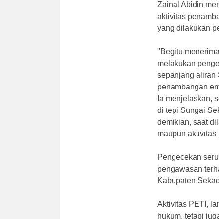
Zainal Abidin me
aktivitas penamb
yang dilakukan p
"Begitu menerima
melakukan pengec
sepanjang aliran 
penambangan emas
Ia menjelaskan, 
di tepi Sungai Se
demikian, saat d
maupun aktivita
Pengecekan serupa
pengawasan terhad
Kabupaten Sekad
Aktivitas PETI, l
hukum, tetapi ju