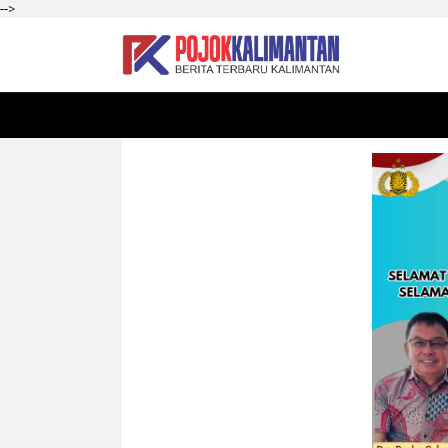
-->
HOME
SEKADAU
KALBAR
PONTIANAK
SI