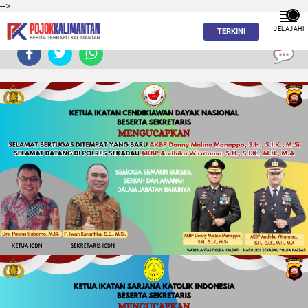
-->
JELAJAHI
TERKINI
0