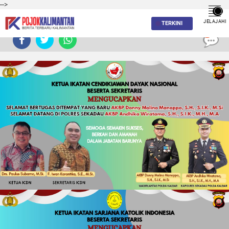
-->
JELAJAHI
TERKINI
0