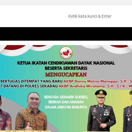
NTANG
PERISTIWA
HUKUM
OLAHRAGA
KESEHATAN
PEMKAB