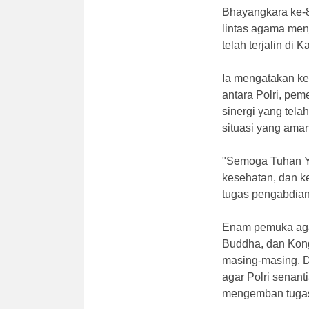
Bhayangkara ke-8
lintas agama me
telah terjalin di
Ia mengatakan k
antara Polri, pem
sinergi yang tela
situasi yang aman
"Semoga Tuhan Y
kesehatan, dan k
tugas pengabdian
Enam pemuka agam
Buddha, dan Kon
masing-masing. D
agar Polri senan
mengemban tugas