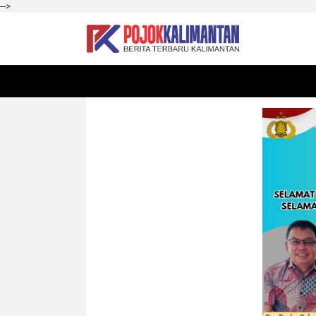
-->
HOME
SEKADAU
KALBAR
PONTIANAK
SI