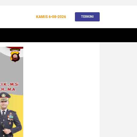
KAMIS
6•08•2026
TERKINI
BANJIR
BUDAYA
WISATA