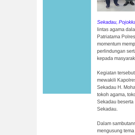
Sekadau, Pojokk
lintas agama dal
Patriatama Polres
momentum memper
perlindungan ser
kepada masyarak
Kegiatan tersebu
mewakili Kapolr
Sekadau H. Moha
tokoh agama, tok
Sekadau beserta 
Sekadau.
Dalam sambutann
mengusung tema "