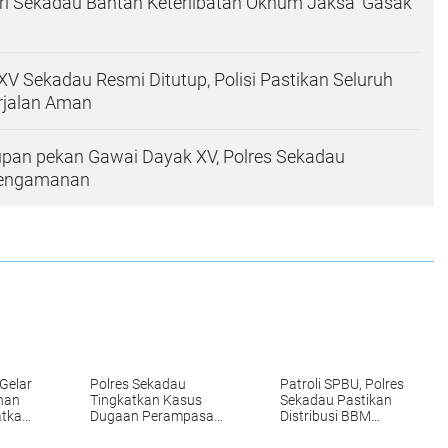
ejari Sekadau Bantah Keterlibatan Oknum Jaksa 'Gasak
V Sekadau Resmi Ditutup, Polisi Pastikan Seluruh
rjalan Aman
upan pekan Gawai Dayak XV, Polres Sekadau
engamanan
Gelar
Polres Sekadau
Patroli SPBU, Polres
nan
Tingkatkan Kasus
Sekadau Pastikan
atkan
Dugaan Perampasan
Distribusi BBM
Emas ke Tahap
Berjalan Lancar
Penyidikan