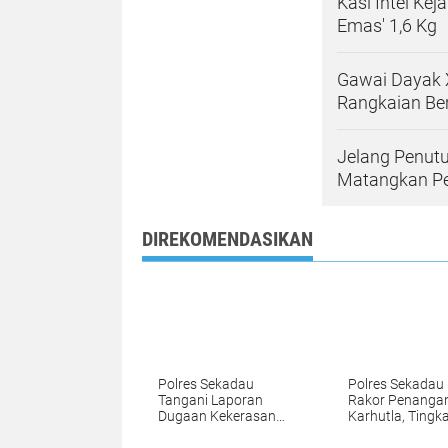
​Kasi Intel K
Emas' 1,6 Kg
Gawai Dayak X
Rangkaian Be
Jelang Penut
Matangkan P
DIREKOMENDASIKAN
Polres Sekadau
Polres Sekadau 
Tangani Laporan
Rakor Penanga
Dugaan Kekerasan
Karhutla, Tingk
Seksual, Ajak
Kesiapsiagaan
Masyarakat Jaga
Jajaran