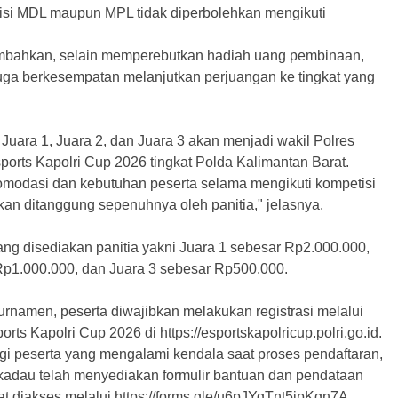
isi MDL maupun MPL tidak diperbolehkan mengikuti
bahkan, selain memperebutkan hadiah uang pembinaan,
ga berkesempatan melanjutkan perjuangan ke tingkat yang
Juara 1, Juara 2, dan Juara 3 akan menjadi wakil Polres
orts Kapolri Cup 2026 tingkat Polda Kalimantan Barat.
omodasi dan kebutuhan peserta selama mengikuti kompetisi
akan ditanggung sepenuhnya oleh panitia," jelasnya.
ng disediakan panitia yakni Juara 1 sebesar Rp2.000.000,
Rp1.000.000, dan Juara 3 sebesar Rp500.000.
urnamen, peserta diwajibkan melakukan registrasi melalui
rts Kapolri Cup 2026 di https://esportskapolricup.polri.go.id.
agi peserta yang mengalami kendala saat proses pendaftaran,
ekadau telah menyediakan formulir bantuan dan pendataan
t diakses melalui https://forms.gle/u6pJYqTnt5jpKqn7A.