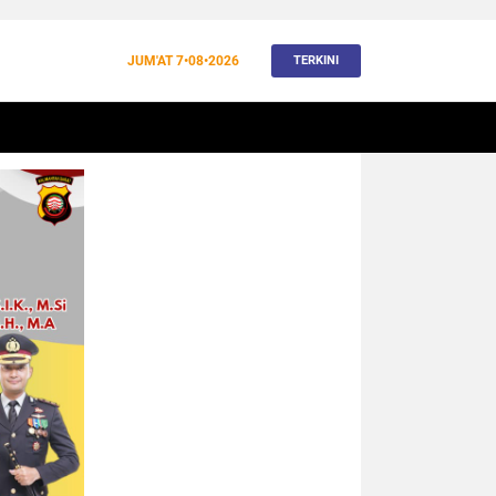
JUM'AT
7•08•2026
TERKINI
BANJIR
BUDAYA
WISATA