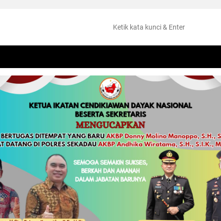
NTANG
PERISTIWA
HUKUM
OLAHRAGA
KESEHATAN
PEMKAB