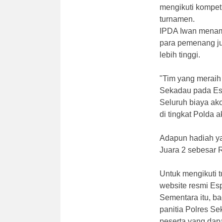
mengikuti kompet
turnamen.
IPDA Iwan menam
para pemenang ju
lebih tinggi.
"Tim yang meraih 
Sekadau pada Esp
Seluruh biaya ak
di tingkat Polda 
Adapun hadiah ya
Juara 2 sebesar 
Untuk mengikuti t
website resmi Espo
Sementara itu, b
panitia Polres S
peserta yang dapa