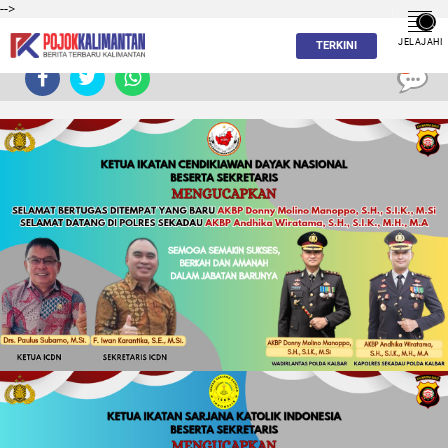
-->
JELAJAHI
TERKINI
0