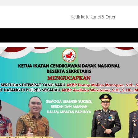
NTANG
PERISTIWA
HUKUM
OLAHRAGA
KESEHATAN
PEMKAB