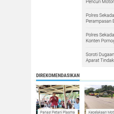
Pencuri Motor
Polres Sekada
Perampasan 
Polres Sekad
Konten Pornog
Soroti Dugaan
Aparat Tinda
DIREKOMENDASIKAN
Panas! Petani Plasma
Kecelakaan Mot