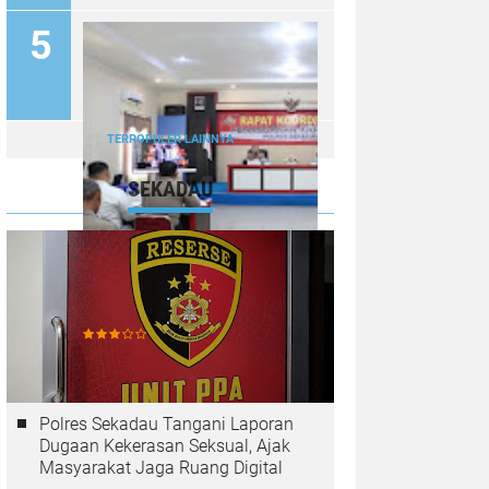
Diburu
TERPOPULER LAINNYA
SEKADAU
Polres Sekadau Gelar Rakor
Penanganan Karhutla,
Tingkatkan Kesiapsiagaan
Jajaran
Polres Sekadau Tangani Laporan
Dugaan Kekerasan Seksual, Ajak
Masyarakat Jaga Ruang Digital