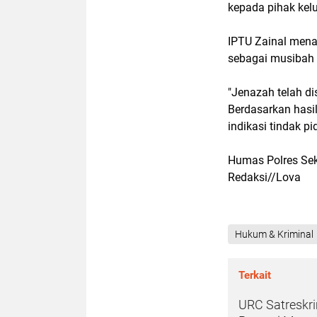
kepada pihak kel
IPTU Zainal mena
sebagai musibah 
"Jenazah telah d
Berdasarkan hasi
indikasi tindak pi
Humas Polres S
Redaksi//Lova
Hukum & Kriminal
Terkait
URC Satreskr