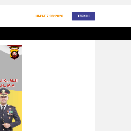
JUM'AT
7•08•2026
TERKINI
BANJIR
BUDAYA
WISATA