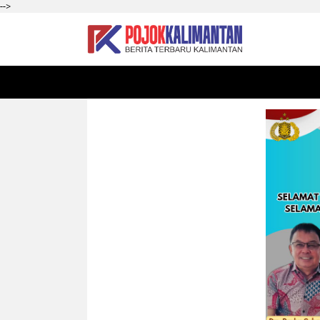
-->
HOME
SEKADAU
KALBAR
PONTIANAK
SI