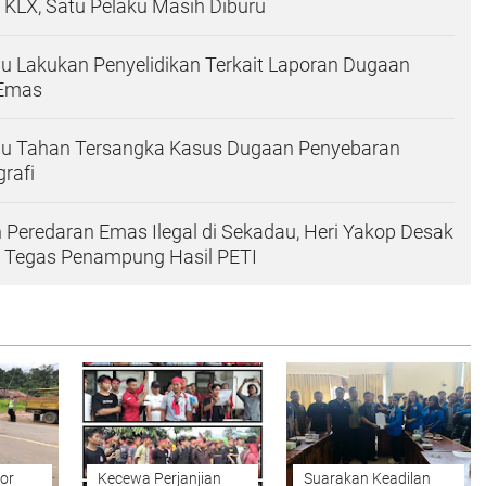
 KLX, Satu Pelaku Masih Diburu
u Lakukan Penyelidikan Terkait Laporan Dugaan
Emas
au Tahan Tersangka Kasus Dugaan Penyebaran
rafi
 Peredaran Emas Ilegal di Sekadau, Heri Yakop Desak
k Tegas Penampung Hasil PETI
or
Kecewa Perjanjian
Suarakan Keadilan