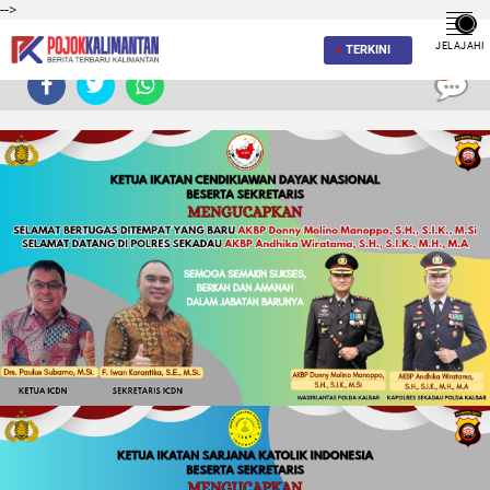
-->
JELAJAHI
TERKINI
0