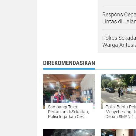
Respons Cepat
Lintas di Jal
Polres Sekada
Warga Antusi
DIREKOMENDASIKAN
Sambangi Toko
Polisi Bantu Pel
Pertanian di Sekadau,
Menyeberang di
Polisi Ingatkan Cek
Depan SMPN 1
CCTV hingga Brankas
Sekadau Saat 
Masuk Sekolah