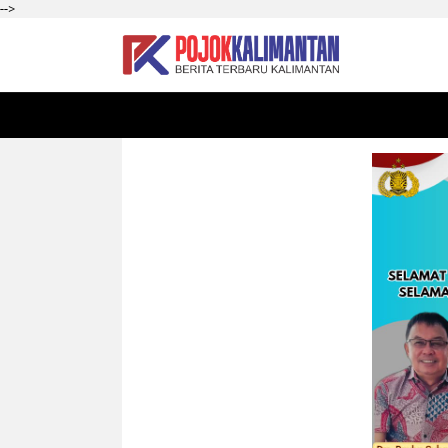
-->
HOME
SEKADAU
KALBAR
PONTIANAK
SI