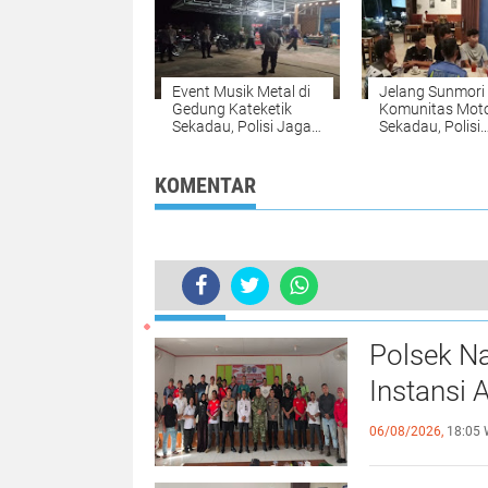
Event Musik Metal di
Jelang Sunmori
Gedung Kateketik
Komunitas Moto
Sekadau, Polisi Jaga
Sekadau, Polisi
Situasi Kondusif
Tekankan Buda
Tertib Berlalu Li
KOMENTAR
TERKINI
Truk Parkir di Simpang Kantor Bupat
Polsek Na
Instansi 
06/08/2026,
18:05 