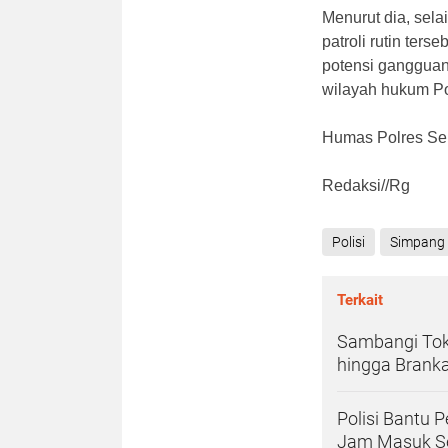
Menurut dia, sela
patroli rutin ter
potensi gangguan 
wilayah hukum P
Humas Polres S
Redaksi//Rg
Polisi
Simpang 
Terkait
Sambangi Toko
hingga Brank
Polisi Bantu 
Jam Masuk S