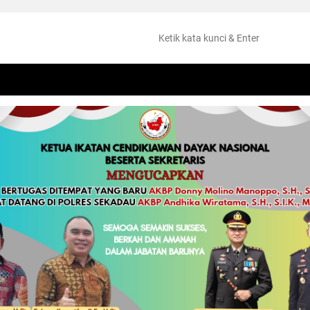
NTANG
PERISTIWA
HUKUM
OLAHRAGA
KESEHATAN
PEMKAB