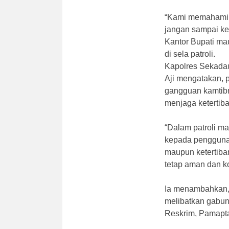
“Kami memahami p
jangan sampai ke
Kantor Bupati ma
di sela patroli.
Kapolres Sekada
Aji mengatakan, p
gangguan kamtib
menjaga ketertiban
“Dalam patroli m
kepada pengguna
maupun ketertiban 
tetap aman dan ko
Ia menambahkan, 
melibatkan gabun
Reskrim, Pamapta