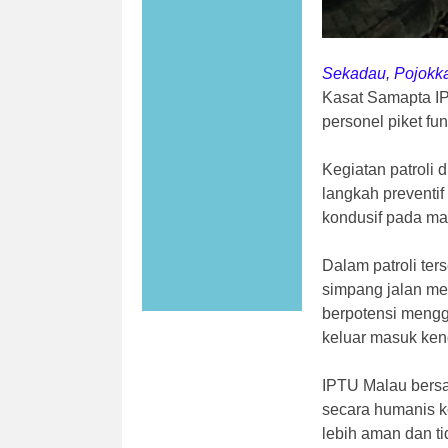
Sekadau, Pojokk
Kasat Samapta I
personel piket fu
Kegiatan patroli 
langkah preventif
kondusif pada ma
Dalam patroli ter
simpang jalan me
berpotensi mengg
keluar masuk ken
IPTU Malau bers
secara humanis k
lebih aman dan ti