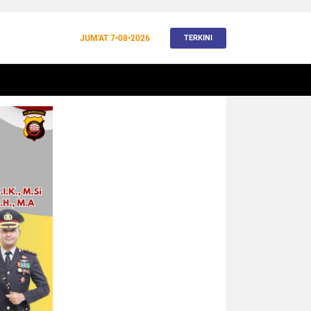
JUM'AT
7•08•2026
TERKINI
BANJIR
BUDAYA
WISATA