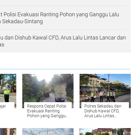
 Polisi Evakuasi Ranting Pohon yang Ganggu Lalu
an Sekadau-Sintang
u dan Dishub Kawal CFD, Arus Lalu Lintas Lancar dan
as
ajar
Respons Cepat Polisi
Polres Sekadau dan
Evakuasi Ranting
Dishub Kawal CFD,
Pohon yang Ganggu
Arus Lalu Lintas
Jam
Lalu Lintas di Jalan
Lancar dan Warga
Sekadau-Sintang
Antusias