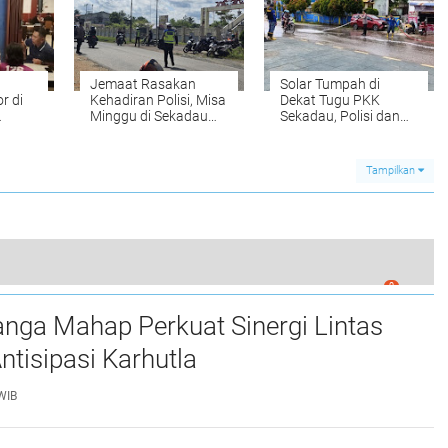
Jemaat Rasakan
Solar Tumpah di
r di
Kehadiran Polisi, Misa
Dekat Tugu PKK
Minggu di Sekadau
Sekadau, Polisi dan
ya
Berlangsung Tenang
Damkar Lakukan
ntas
dan Khidmat
Pembersihan
Tampilkan
0
i Sekadau Ditegur Polisi Saat Patroli Malam
nga Mahap Perkuat Sinergi Lintas
Antisipasi Karhutla
WIB