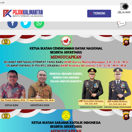
-->
JELAJAHI
TERKINI
0