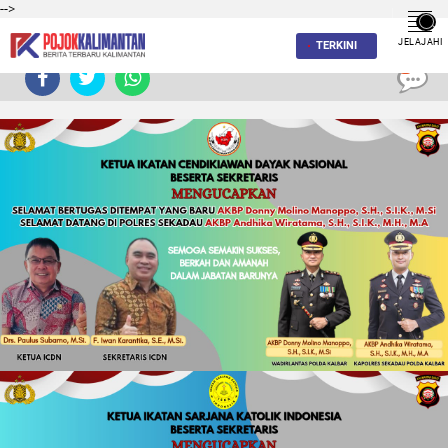
-->
JELAJAHI
TERKINI
0