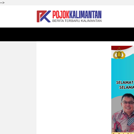
-->
HOME
SEKADAU
KALBAR
PONTIANAK
SI