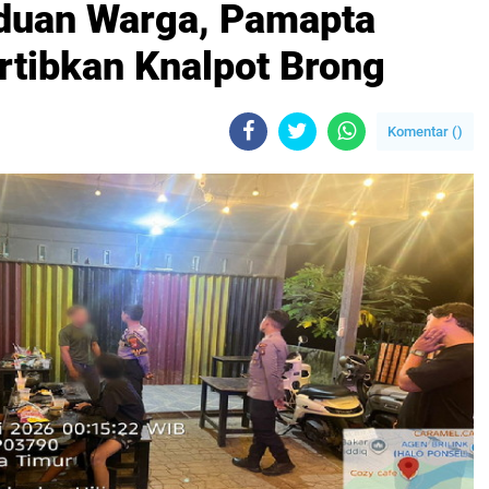
Aduan Warga, Pamapta
rtibkan Knalpot Brong
Komentar (
)