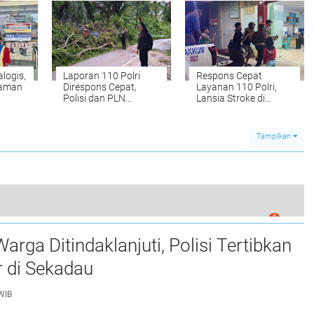
alogis,
Laporan 110 Polri
Respons Cepat
Taman
Direspons Cepat,
Layanan 110 Polri,
Polisi dan PLN
Lansia Stroke di
nter
Tangani Pohon
Sekadau Dievakuasi
Tumbang di Sekadau
ke IGD
Hulu
Tampilkan
0
apta Polres Sekadau Tertibkan Knalpot Brong
arga Ditindaklanjuti, Polisi Tertibkan
r di Sekadau
WIB