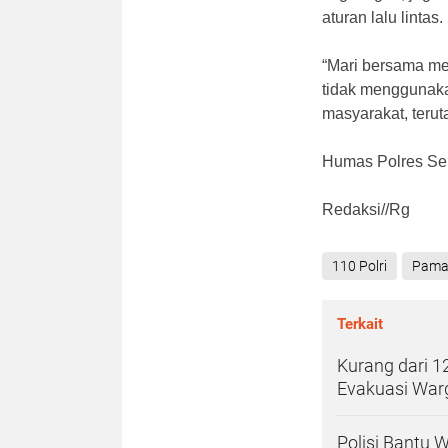
aturan lalu lintas.
“Mari bersama me
tidak menggunaka
masyarakat, teru
Humas Polres S
Redaksi//Rg
110 Polri
Pamap
Terkait
Kurang dari 1
Evakuasi War
Polisi Bantu