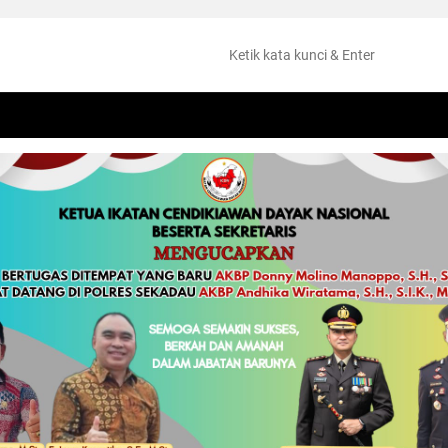
NTANG
PERISTIWA
HUKUM
OLAHRAGA
KESEHATAN
PEMKAB