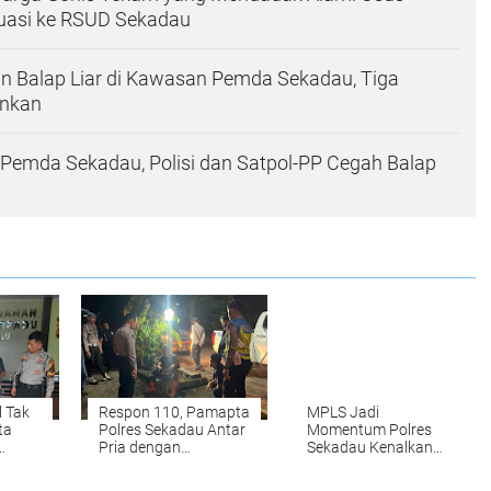
kuasi ke RSUD Sekadau
an Balap Liar di Kawasan Pemda Sekadau, Tiga
ankan
 Pemda Sekadau, Polisi dan Satpol-PP Cegah Balap
l Tak
Respon 110, Pamapta
MPLS Jadi
ta
Polres Sekadau Antar
Momentum Polres
Pria dengan
Sekadau Kenalkan
dan
Gangguan Kejiwaan
110 Polri kepada
Kembali ke Keluarga
Pelajar