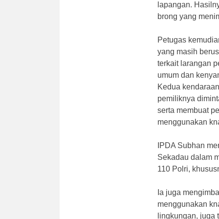
lapangan. Hasiln
brong yang menim
Petugas kemudian
yang masih berusi
terkait larangan
umum dan kenya
Kedua kendaraan
pemiliknya dimin
serta membuat per
menggunakan knalp
IPDA Subhan mene
Sekadau dalam me
110 Polri, khusus
Ia juga mengimba
menggunakan kna
lingkungan, juga 