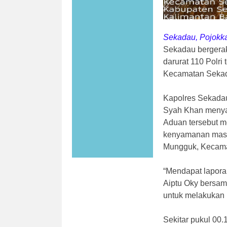
Sekadau, Pojokk
Sekadau bergerak
darurat 110 Polri
Kecamatan Sekadau
Kapolres Sekada
Syah Khan menyam
Aduan tersebut 
kenyamanan masya
Mungguk, Kecamat
“Mendapat lapora
Aiptu Oky bersam
untuk melakukan 
Sekitar pukul 00.