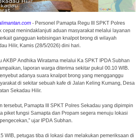
alimantan.com
-
Personel Pamapta Regu III SPKT Polres
 cepat menindaklanjuti aduan masyarakat melalui layanan
 terkait gangguan kebisingan knalpot brong di wilayah
 Hilir, Kamis (28/5/2026) dini hari.
u AKBP Andhika Wiratama melalui Ka SPKT IPDA Subhan
paikan, laporan warga diterima sekitar pukul 00.10 WIB.
menyebut adanya suara knalpot brong yang mengganggu
rakat di sekitar sebuah kafe di Jalan Keling Kumang, Desa
an Sekadau Hilir.
n tersebut, Pamapta III SPKT Polres Sekadau yang dipimpin
a piket fungsi Samapta dan Propam segera menuju lokasi
pengecekan,” ujar IPDA Subhan.
15 WIB, petugas tiba di lokasi dan melakukan pemeriksaan di