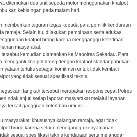
ya, ditemukan dua unit sepeda motor menggunakan knalpot
bulkan kebisingan pada malam hari.
 memberikan teguran tegas kepada para pemilik kendaraan
a remaja. Selain itu, dilakukan pembinaan serta edukasi
 penggunaan knalpot brong karena mengganggu ketertiban
manan masyarakat.
 tersebut kemudian diamankan ke Mapolres Sekadau. Para
ta mengganti knalpot brong dengan knalpot standar pabrikan
nyataan tertulis sebagai komitmen untuk tidak kembali
ot yang tidak sesuai spesifikasi teknis.
gaskan, langkah tersebut merupakan respons cepat Polres
nindaklanjuti setiap laporan masyarakat melalui layanan
nya terkait gangguan ketertiban umum.
u masyarakat, khususnya kalangan remaja, agar tidak
lpot brong karena selain mengganggu kenyamanan
tidak sesuai spesifikasi teknis kendaraan serta melanggar