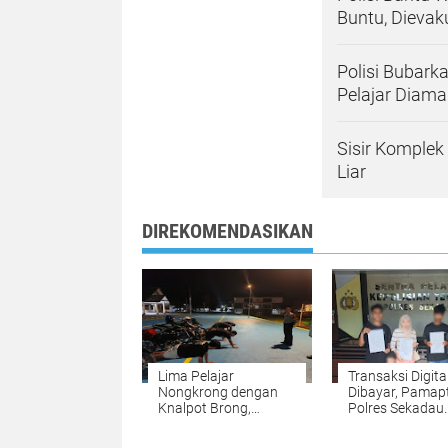
Buntu, Dieva
Polisi Bubark
Pelajar Diam
Sisir Komplek
Liar
DIREKOMENDASIKAN
Lima Pelajar
Transaksi Digita
Nongkrong dengan
Dibayar, Pamap
Knalpot Brong,
Polres Sekadau
Pamapta Polres
Respons Cepat 
Sekadau Beri
Mediasi