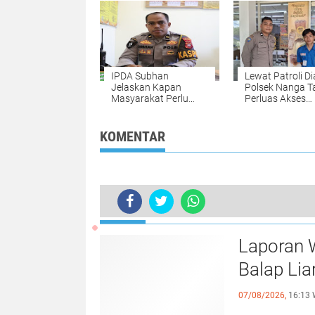
Pembinaan
IPDA Subhan
Lewat Patroli Di
Jelaskan Kapan
Polsek Nanga 
Masyarakat Perlu
Perluas Akses
Menghubungi
Layanan Call Ce
Layanan 110 Polri
110
KOMENTAR
TERKINI
Dini Hari Terima Aduan Warga, Pam
Laporan W
Balap Lia
07/08/2026,
16:13 