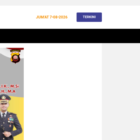
JUM'AT
7•08•2026
TERKINI
BANJIR
BUDAYA
WISATA