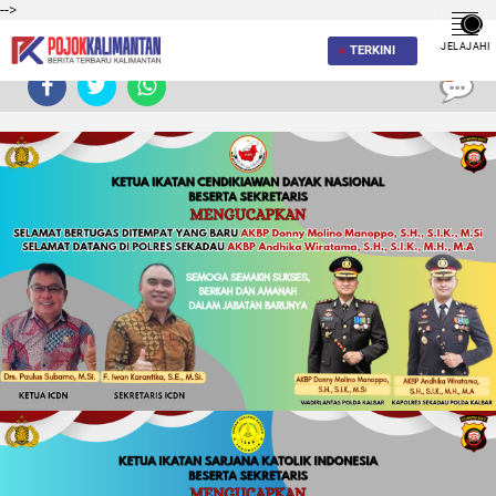
-->
JELAJAHI
TERKINI
0