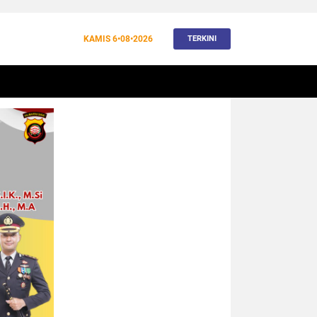
KAMIS
6•08•2026
TERKINI
BANJIR
BUDAYA
WISATA