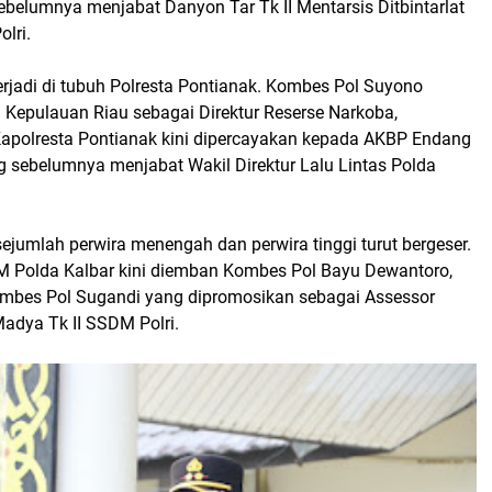
ebelumnya menjabat Danyon Tar Tk II Mentarsis Ditbintarlat
lri.
erjadi di tubuh Polresta Pontianak. Kombes Pol Suyono
 Kepulauan Riau sebagai Direktur Reserse Narkoba,
Kapolresta Pontianak kini dipercayakan kepada AKBP Endang
g sebelumnya menjabat Wakil Direktur Lalu Lintas Polda
 sejumlah perwira menengah dan perwira tinggi turut bergeser.
 Polda Kalbar kini diemban Kombes Pol Bayu Dewantoro,
mbes Pol Sugandi yang dipromosikan sebagai Assessor
adya Tk II SSDM Polri.