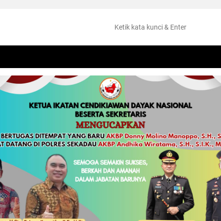
NTANG
PERISTIWA
HUKUM
OLAHRAGA
KESEHATAN
PEMKAB