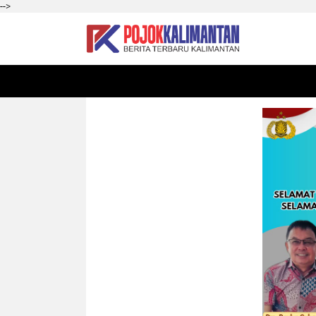
-->
HOME
SEKADAU
KALBAR
PONTIANAK
SI