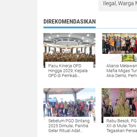
Ilegal, Warg
DIREKOMENDASIKAN
Pacu Kinerja OPD
Aliansi Melawa
Hingga 2029, Kepala
Mafia Migas Tu
OPD di Pemkab
Aksi Demo, Pe
Sintang Teken
Sintang Minta
Perjanjian Dihadapan
Pertamina Perba
Bupati Sintang
Distribusi BBM 
LPG 3 Kg
Sebelum PGD Sintang
Rabu Besok, PG
2025 Dimulai, Panitia
XII di Mulai Toni
Gelar Ritual Adat
Tegaskan Persi
Muja Puyang Gana
Sudah 99,9 Per