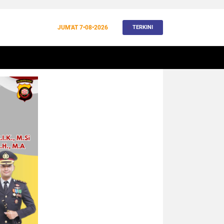
JUM'AT
7•08•2026
TERKINI
BANJIR
BUDAYA
WISATA