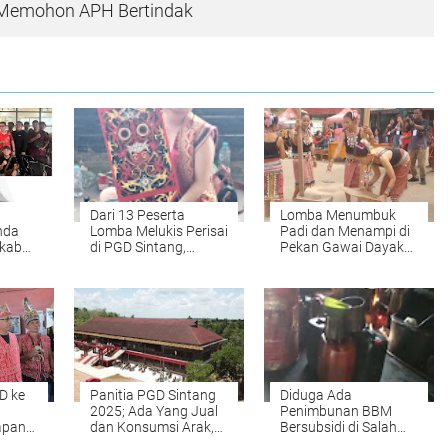
a Memohon APH Bertindak
n
Dari 13 Peserta
Lomba Menumbuk
nda
Lomba Melukis Perisai
Padi dan Menampi di
mkab
di PGD Sintang,
Pekan Gawai Dayak
Veronika Raih Juara 2
XII Sintang, di
iki
Menangkan DAD
dan
Kayan Hilir
D ke
Panitia PGD Sintang
Diduga Ada
2025; Ada Yang Jual
Penimbunan BBM
apan
dan Konsumsi Arak,
Bersubsidi di Salah
sen
Sanksi Maksimal 20
Satu Lanting di Pasar