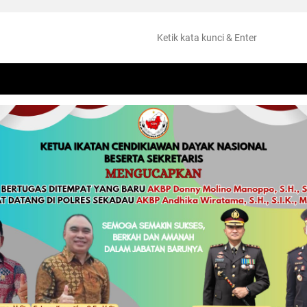
NTANG
PERISTIWA
HUKUM
OLAHRAGA
KESEHATAN
PEMKAB