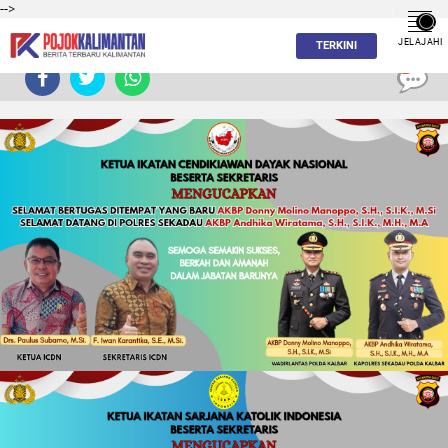
-->
JELAJAHI
TERKINI
0