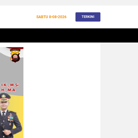
SABTU
8•08•2026
TERKINI
BANJIR
BUDAYA
WISATA