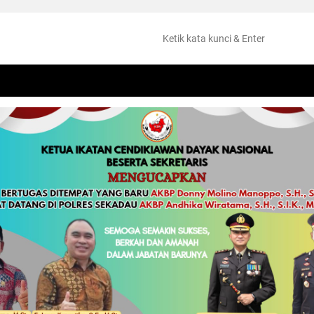
NTANG
PERISTIWA
HUKUM
OLAHRAGA
KESEHATAN
PEMKAB