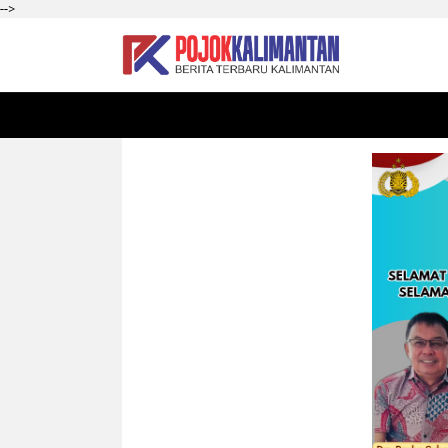
-->
HOME
SEKADAU
KALBAR
PONTIANAK
SI