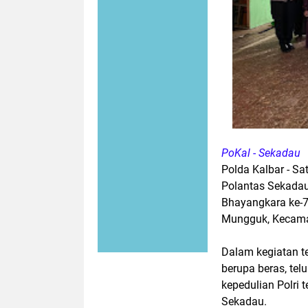
PoKal - Sekadau
Polda Kalbar - Sa
Polantas Sekadau
Bhayangkara ke-70
Mungguk, Kecamat
Dalam kegiatan t
berupa beras, tel
kepedulian Polri
Sekadau.