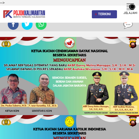
-->
JELAJAHI
TERKINI
0