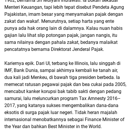
1962, bernama Sri Mulyani Indrawati. Ia bukan sekadar
Menteri Keuangan, tapi lebih tepat disebut Pendeta Agung
Pajakistan, imam besar yang menyamakan pajak dengan
zakat dan wakaf. Menurutnya, setiap harta yang ente
punya ada hak orang lain di dalamnya. Kalau nuan habis
gajian lalu lihat slip potongan pajak, jangan nangis, itu
sama nilainya dengan pahala zakat, bedanya malaikat
pencatatnya bernama Direktorat Jenderal Pajak.
Kariernya epik. Dari UI, terbang ke Illinois, lalu singgah di
IMF, Bank Dunia, sampai akhirnya kembali ke tanah air,
dua kali jadi Menkeu, di bawah tiga presiden berbeda. Ia
memecat ratusan pegawai pajak dan bea cukai pada 2005,
mencabut kanker korupsi bak tabib sakti dengan pedang
samurai, lalu meluncurkan program Tax Amnesty 2016–
2017, yang katanya sukses mengembalikan dana-dana
eksotis di surga pajak luar negeri. Tidak heran majalah
internasional menobatkannya sebagai Finance Minister of
the Year dan bahkan Best Minister in the World.