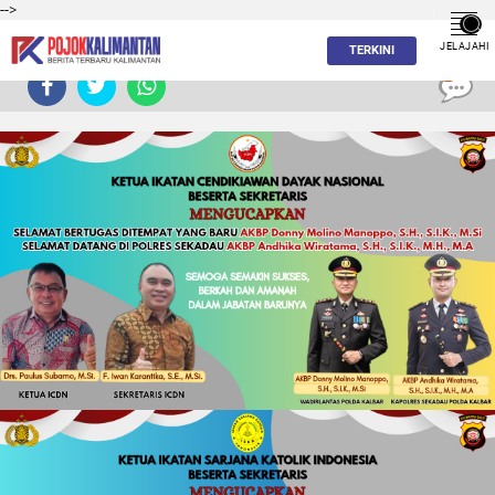
-->
JELAJAHI
TERKINI
0