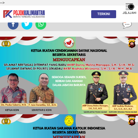
-->
JELAJAHI
TERKINI
0