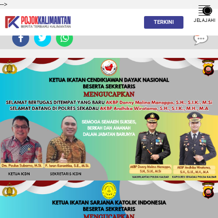
-->
JELAJAHI
TERKINI
0