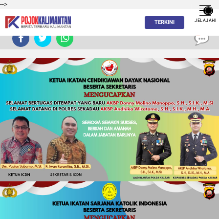
-->
JELAJAHI
TERKINI
0