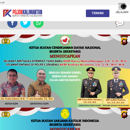
-->
JELAJAHI
TERKINI
0